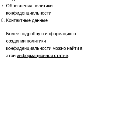
Обновления политики
конфиденциальности
Контактные данные
Более подробную информацию о
создании политики
конфиденциальности можно найти в
этой
информационной статье
.
Пояснения, сведения и примеры,
приведенные в данном документе
даны исключительно в качестве
примера. Настоящая статья не
является юридическим советом или
рекомендацией, и на нее не следует
полагаться при принятии решений
относительно ваших фактических
действий. Если вам нужна помощь в
составлении собственных правил
возврата товара/средств, советуем