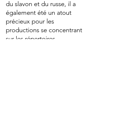
du slavon et du russe, il a
également été un atout
précieux pour les
productions se concentrant
sur les répertoires
slavophones.
En tant que chanteur,
pédagogue et chef de
chœur, Yaroslav continue de
contribuer au
développement artistique
des ensembles qu’il dirige et
des productions auxquelles il
participe.