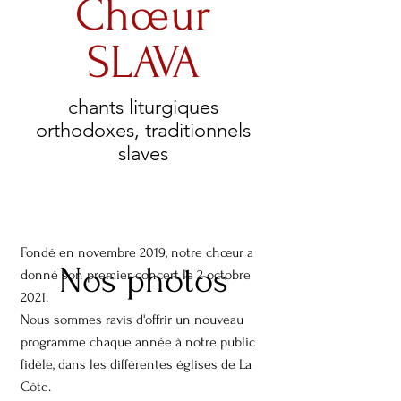
Chœur
SLAVA
chants liturgiques
orthodoxes, traditionnels
slaves
Fondé en novembre 2019, notre chœur a
Nos photos
donné son premier concert le 2 octobre
2021.
Nous sommes ravis d'offrir un nouveau
programme chaque année à notre public
fidèle, dans les différentes églises de La
Côte.