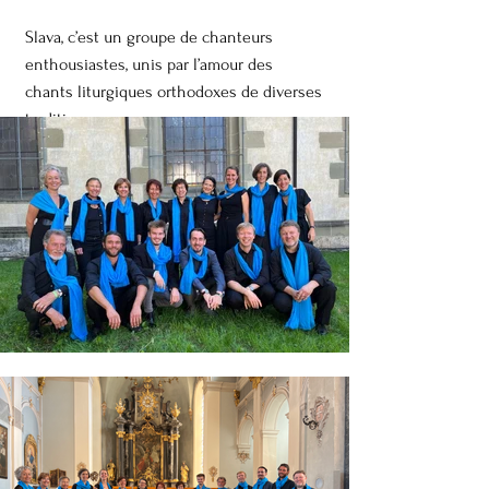
Slava, c’est un groupe de chanteurs
enthousiastes, unis par l’amour des
chants liturgiques orthodoxes de diverses
traditions.
Notre aimant, c'est Yaroslav Ayvazov,
chanteur, guide vocal et fin connaisseur
des chemins qui mènent au cœur des
gens.
Notre « particularité », c'est d'approcher
les sources originelles des chants dans
leur version la plus pure et non remaniée.
Les compositeurs choisis pour nos
programmes sont les maîtres du chant
orthodoxe, ceux qui ont respecté en
profondeur les traditions de ce monde