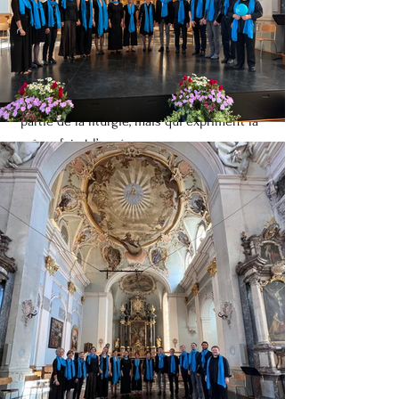
merveilleux et lumineux, et qui ont mis en
musique les moments les plus intimes de
l’humain : la conversation avec Dieu.
Notre répertoire comporte également des
chants dits spirituels, qui ne font pas
partie de la liturgie, mais qui expriment la
même foi et l’espérance.
C’est toujours avec un grand bonheur que
nous découvrons de nouveaux lieux et de
nouvelles personnes, et nous espérons
que vous ferez partie de ces nouvelles
rencontres !
CONTACTER